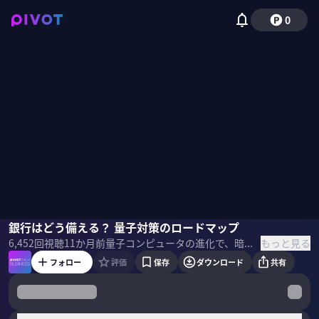
0
大野博堂
銀行はどう備える？ 量子対策のロードマップ
野嶋紗己子
もっと見る
6,452
回視聴
11か月前
量子コンピュータの進化で、暗号が“突破”される日が近づいているという懸念が広がる。私たちの通信、銀行口座、金融システムは大丈夫なのか？今知っておきたい現状と今後の展望を、 NTTデータ経営研究所・大野博堂氏に聞いた。
フォロー
評価
保存
ダウンロード
共有