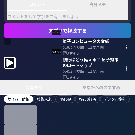
コメント
自分メモ
コメントをして学びを共有しましょう
アプリで視聴する
31:23
量子コンピュータの脅威
8,385
回視聴・
11か月前
20:30
0
4.3
銀行はどう備える？ 量子対策
のロードマップ
6,452
回視聴・
11か月前
1
4.5
関連タグ
あなたへのおすすめ
サイバー防衛
技術未来
NVIDIA
Web3経済
デジタル権利