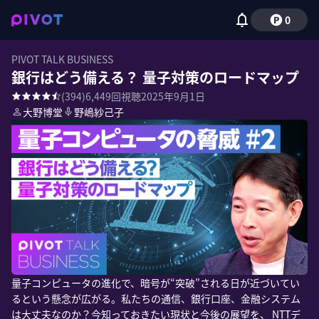
0
PIVOT TALK BUSINESS
銀行はどう備える？ 量子対策のロードマップ
(
394
)
6,449
回視聴
2025年9月1日
大野博堂
野嶋紗己子
量子コンピュータの進化で、暗号が“突破”される日が近づいてい
るという懸念が広がる。私たちの通信、銀行口座、金融システム
は大丈夫なのか？今知っておきたい現状と今後の展望を、 NTTデ