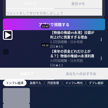
コメント
自分メモ
コメントをして学びを共有しましょう
アプリで視聴する
53:46
【物価の権威vs永濱】日銀が
利上げに慎重すぎる理由
1.3万
回視聴・
11か月前
43:18
1
4.6
【来年の賃金どれだけ上が
る？】物価の権威vs永濱利廣
1.0万
回視聴・
11か月前
0
4.5
関連タグ
あなたへのおすすめ
インフレ経済
為替介入
円安影響
インフレ時代
デフレ脱却