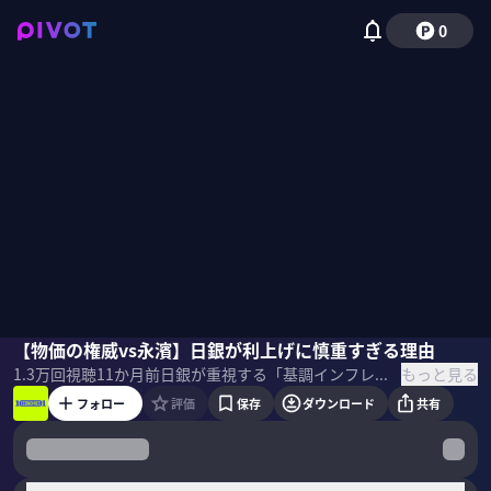
0
永濱利廣
【物価の権威vs永濱】日銀が利上げに慎重すぎる理由
渡辺努
野嶋紗己子
もっと見る
1.3万
回視聴
11か月前
日銀が重視する「基調インフレ」とは何か。そして、多くのエコノミストが陥る「デフレマインド」という呪縛とは。「日銀もエコノミストも間違っている」と語る東大名誉教授の渡辺努氏とエコノミストの永濱利廣氏が、日本経済の未来を徹底討論。 ＜ゲスト＞ 渡辺努｜物価研究の第一人者 ナウキャスト創業者・取締役 1982年東京大学経済学部卒業後、日本銀行入行。営業局、信用機構局、調査統計局を経験。1992年ハーバード大学に留学後、一橋大学経済研究所教授、東京大学院経済学研究科教授を経て現職。 ＜ホスト＞ 永濱利廣｜第一生命経済研究所 首席エコノミスト 早稲田大学卒業、東京大学大学院経済学研究科修士課程修了。第一生命保険入社後、日本経済研究センターを経て、2016 年より現職。衆議院調査局内閣調査室客員調査員、総務省「消費統計研究会」委員、景気循環学会常務理事、跡見学園女子大学非常勤講師。2015年、景気循環学会中原奨励賞を受賞。 ＜目次＞
フォロー
評価
保存
ダウンロード
共有