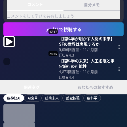
コメント
自分メモ
コメントをして学びを共有しましょう
アプリで視聴する
42:17
【脳科学が明かす人間の未来】
SFの世界は実現するか
5,056
回視聴・
11か月前
24:45
1
4.3
【脳科学の未来】人工冬眠と宇
宙旅行の可能性
4,873
回視聴・
11か月前
0
4.4
関連タグ
あなたへのおすすめ
脳神経AI
AI変革
技術未来
感覚拡張
脳科学