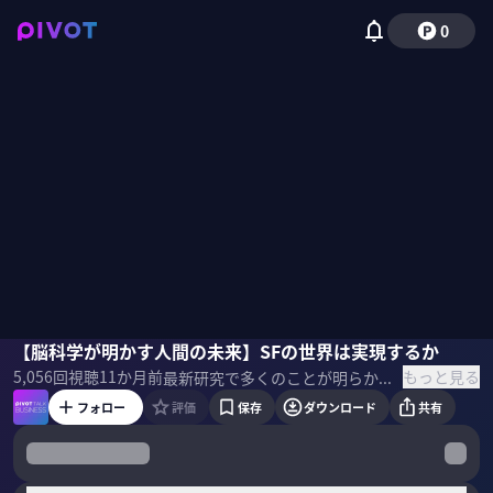
0
櫻井武
【脳科学が明かす人間の未来】SFの世界は実現するか
磯貝初奈
もっと見る
5,056
回視聴
11か月前
最新研究で多くのことが明らかになってきた、人間の「脳」。かつてSFで描かれた近未来の世界は、まもなく実現されるのか？サイボーグや心を持つAI、脳の電子データ化などの可能性について、櫻井武氏に聞いた。 ＜ゲスト＞ 櫻井武｜医学博士 1964年、東京都生まれ。筑波大学大学院医学研究科修了。 筑波大学医学医療系教授、国際統合睡眠医科学研究機構 副機構長。 1998年、覚醒を制御する神経ペプチド「オレキシン」を発見。 ▼参考書籍 『SF脳とリアル脳 どこまで可能か、なぜ不可能なのか』
フォロー
評価
保存
ダウンロード
共有