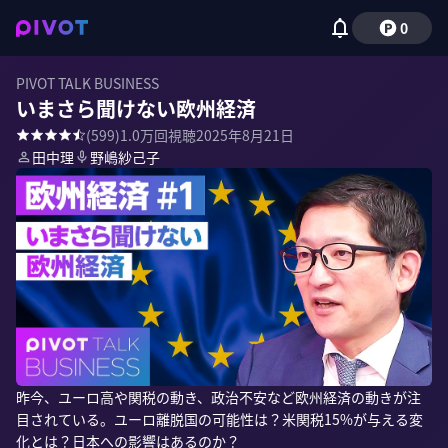
0
PIVOT TALK BUSINESS
いまさら聞けない欧州経済
(
599
)
1.0万
回視聴
2025年8月21日
田中理
野嶋紗己子
昨今、ユーロ高や関税の動き、政治不安など欧州経済の動きが注
目されている。ユーロ離脱国の可能性は？米関税15%が与える変
化とは？日本への影響はあるのか？
