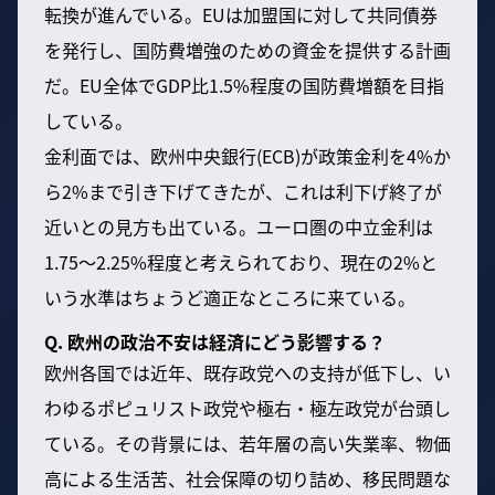
転換が進んでいる。EUは加盟国に対して共同債券
を発行し、国防費増強のための資金を提供する計画
だ。EU全体でGDP比1.5%程度の国防費増額を目指
している。
金利面では、欧州中央銀行(ECB)が政策金利を4%か
ら2%まで引き下げてきたが、これは利下げ終了が
近いとの見方も出ている。ユーロ圏の中立金利は
1.75〜2.25%程度と考えられており、現在の2%と
いう水準はちょうど適正なところに来ている。
Q. 欧州の政治不安は経済にどう影響する？
欧州各国では近年、既存政党への支持が低下し、い
わゆるポピュリスト政党や極右・極左政党が台頭し
ている。その背景には、若年層の高い失業率、物価
高による生活苦、社会保障の切り詰め、移民問題な