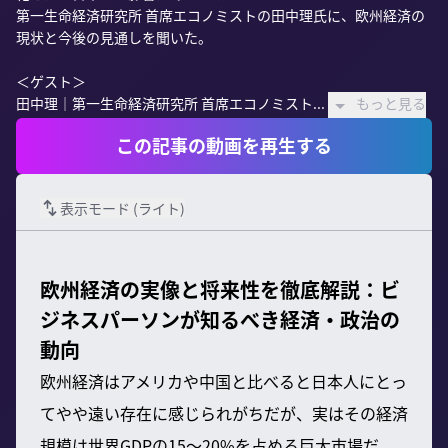
第一生命経済研究所 首席エコノミストの田中理氏に、欧州経済の
現状と今後の見通しを聞いた。

＜ゲスト＞

田中理｜第一生命経済研究所 首席エコノミスト...
もっと見る
この記事の動画を再生する
表示モード (
ライト
)
欧州経済の実像と将来性を徹底解説：ビ
ジネスパーソンが知るべき経済・政治の
動向
欧州経済はアメリカや中国と比べると日本人にとっ
てやや遠い存在に感じられがちだが、実はその経済
規模は世界GDPの15〜20%を占める巨大市場だ。