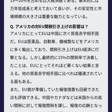
15〜20%を占める巨大経済圏である。基本的には
万年低成長と考えておいて良いが、その安定性と市
場規模の大きさは重要な魅力となっている。
Q. アメリカの対EU関税引き上げの影響は？
アメリカにとってEUは中国に次ぐ貿易赤字相手国
だ。EUは医薬品、自動車、機械類などをアメリカ
に多く輸出しており、関税引き上げはEU経済に打
撃となる。しかし最終的に15%の関税率で決着し
たことは、EUにとってそれほど悪くない結果と言
える。他の貿易赤字相手国に比べれば優遇されてい
る面もある。
また、EU側が準備していた報復措置も回避できた
点も評価できる。中国やカナダなどは米国からの高
い関税に対して報復関税を課し、報復の応酬となっ