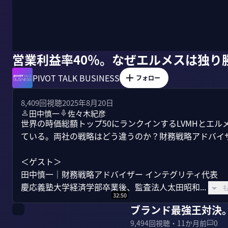
営業利益率40％。なぜエルメスは独り
PIVOT TALK BUSINESS
フォロー
8,409
回視聴
2025年8月20日
田中慎一
佐々木紀彦
世界の時価総額トップ50にランクインするLVMHとエ
ている。両社の戦略はどう違うのか？財務戦略アドバイザ
＜ゲスト＞

田中慎一｜財務戦略アドバイザー インテグリティ代表

慶応義塾大学経済学部卒業後、監査法人太田昭和...
32:50
ブランド最強王対決。L
9,494
回視聴・
11か月前
0