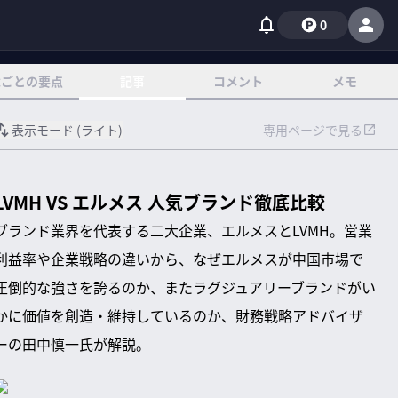
0
章ごとの要点
記事
コメント
メモ
表示モード (
ライト
)
専用ページで見る
LVMH VS エルメス 人気ブランド徹底比較
ブランド業界を代表する二大企業、エルメスとLVMH。営業
利益率や企業戦略の違いから、なぜエルメスが中国市場で
圧倒的な強さを誇るのか、またラグジュアリーブランドがい
かに価値を創造・維持しているのか、財務戦略アドバイザ
ーの田中慎一氏が解説。