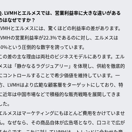
Q. LVMHとエルメスでは、営業利益率に大きな違いがある
のはなぜですか？
LVMHとエルメスには、驚くほどの利益率の差があります。
LVMHの営業利益率が22.3%であるのに対し、エルメスは
40%という圧倒的な数字を誇っています。
この差の主な理由は両社のビジネスモデルにあります。エル
メスは「静かなるラグジュアリー」を体現し、供給を徹底的
にコントロールすることで希少価値を維持しています。一
方、LVMHはより広範な顧客層をターゲットにしており、特
に近年は中国市場などで積極的な販売戦略を展開してきま
した。
エルメスはマーケティングにもほとんど費用をかけていませ
ん。なぜなら、その商品自体が広告塔となり、口コミで広が
るからです。これに対してLVMHは、トレンドに合わせた商