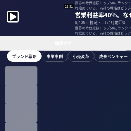
世界の時価総額トップ50にランク
28:51
れ始めている。両社の戦略はどう違
営業利益率40％。
＜ゲスト...
8,409
回視聴・
11か月前
0
世界の時価総額トップ50にランク
れ始めている。両社の戦略はどう違
＜ゲスト...
関連タグ
ブランド戦略
事業事例
小売変革
成長ベンチャー