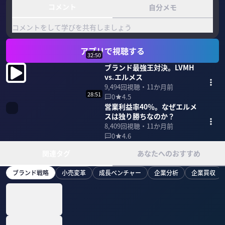
コメント
自分メモ
コメントをして学びを共有しましょう
アプリで視聴する
32:50
ブランド最強王対決。LVMH
vs.エルメス
9,494
回視聴・
11か月前
28:51
0
4.5
営業利益率40％。なぜエルメ
スは独り勝ちなのか？
8,409
回視聴・
11か月前
0
4.6
関連タグ
あなたへのおすすめ
ブランド戦略
小売変革
成長ベンチャー
企業分析
企業買収