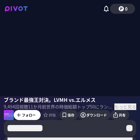
0
田中慎一
ブランド最強王対決。LVMH vs.エルメス
佐々木紀彦
もっと見る
9,494
回視聴
11か月前
世界の時価総額トップ50にランクインするLVMHとエルメス。コロナを経て、現在、両社の明暗が分かれ始めている。両社の戦略はどう違うのか？財務戦略アドバイザーの田中慎一氏に解説してもらった。 ＜ゲスト＞ 田中慎一｜財務戦略アドバイザー インテグリティ代表 慶応義塾大学経済学部卒業後、監査法人太田昭和センチュリー（現あずさ監査法人）、大和証券SMBC、UBS証券などを経て現職。 ＜目次＞
フォロー
評価
保存
ダウンロード
共有