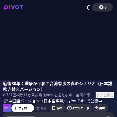
0
林錦昌
戦後80年：戦争か平和？台湾有事の真のシナリオ（日本語
鄭心媚
小手森千紗
吹き替えバージョン）
もっと見る
8,737
回視聴
11か月前
戦後80年を迎える今、台湾有事は現実味を帯びつつある。台湾海峡戦争を描くドラマ「零日攻撃 ZERO DAY ATTACK」を手がかりに、戦争と平和の岐路で何が起き得るのか、その真のシナリオを探る。総監修の林錦昌氏とプロデューサーの鄭心媚氏に聞いた。 ＜ゲスト＞ 林錦昌（リン・キンショウ）｜零日攻撃 ZERO DAY ATTACK 総監修 作家、政治官僚、そして文化活動家として多岐にわたるキャリアを持つ。本作では総監修を務めており、台湾の政治・文化の最前線で活動してきた経験を背景に、本作に深い視点をもたらす。 鄭心媚（テイ・シンメイ）｜零日攻撃 ZERO DAY ATTACK プロデューサー 長年にわたり新聞社の記者を経験。社会問題や政治など幅広いテーマを取材していた。ジャーナリストとしての経験が、彼女が手掛ける作品のリアリティと社会的な洞察に深く影響を与える。 ＜目次＞
中国語バージョン（日本語字幕）はYouTubeで公開中
フォロー
評価
保存
ダウンロード
共有