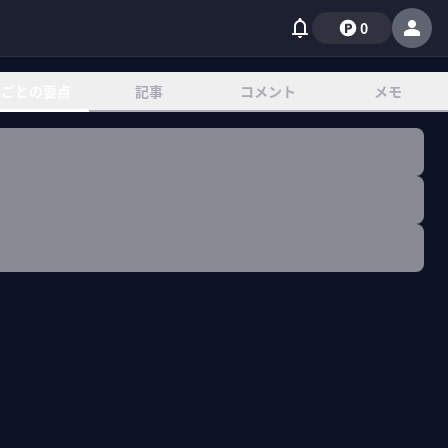
0
章ごとの要点
記事
コメント
メモ