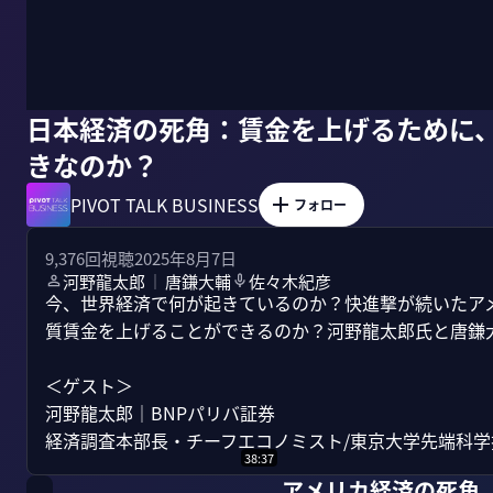
日本経済の死角：賃金を上げるために
きなのか？
PIVOT TALK BUSINESS
フォロー
9,376
回視聴
2025年8月7日
河野龍太郎
唐鎌大輔
佐々木紀彦
｜
今、世界経済で何が起きているのか？快進撃が続いたア
質賃金を上げることができるのか？河野龍太郎氏と唐鎌大
＜ゲスト＞

河野龍太郎｜BNPパリバ証券

経済調査本部長・チーフエコノミスト/東京大学先端科学技
38:37
アメリカ経済の死角