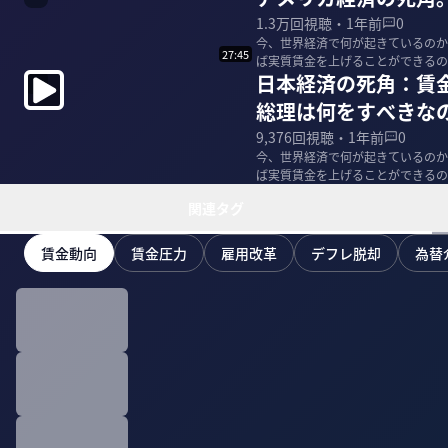
1.3万
回視聴・
1年前
0
今、世界経済で何が起きているのか
27:45
ば実質賃金を上げることができるの
日本経済の死角：賃
らった。 ＜ゲ...
総理は何をすべきな
9,376
回視聴・
1年前
0
今、世界経済で何が起きているのか
ば実質賃金を上げることができるの
らった。 ＜ゲ...
関連タグ
賃金動向
賃金圧力
雇用改革
デフレ脱却
為替