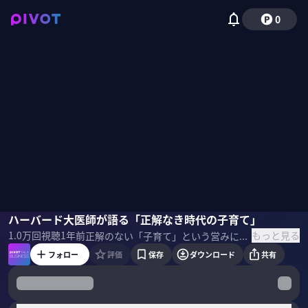
0
内田舞
ハーバード大医師が語る「正解なき時代の子育て」
佐々木紀彦
もっと見る
1.0万
回視聴
1年前
正解のない「子育て」という営みに親はどう向き合えばいいのか？どうすれば子どもの特性を伸ばすことができるのか？どうすれば親自身がプレッシャーから解放されるのか？ハーバード大学の小児精神科医で３児の母である内田舞氏に聞いた。 ＜ゲスト＞ 内田舞｜ハーバード大小児精神科医 3児の母。北海道大学医学部卒。2011年イェール大学精神科研修修了、2013年ハーバード大学・マサチューセッツ総合病院小児精神科研修修了。 ▼参考書籍 『子育てで悩んだ時に親が大切にしたいこと』
フォロー
評価
保存
ダウンロード
共有