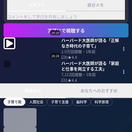
コメント
自分メモ
コメントをして学びを共有しましょう
アプリで視聴する
29:20
ハーバード大医師が語る「正解
なき時代の子育て」
1.0万
回視聴・
1年前
28:28
0
4.4
ハーバード大医師が語る「家庭
と仕事を両立する工夫」
7,112
回視聴・
1年前
1
4.4
関連タグ
あなたへのおすすめ
子育て術
人間社会
子育て支援
脳科学
科学原理