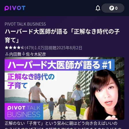
0
PIVOT TALK BUSINESS
ハーバード大医師が語る「正解なき時代の子
育て」
(
479
)
1.0万
回視聴
2025年8月2日
内田舞
佐々木紀彦
正解のない「子育て」という営みに親はどう向き合えばいいの