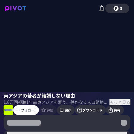
0
永濱利廣
東アジアの若者が結婚しない理由
野嶋紗己子
もっと見る
1.8万
回視聴
1年前
東アジアを覆う、静かなる人口動態の危機。日本をさらに下回る出生率に喘ぐ中国・韓国・台湾の若者たちは、なぜ結婚を選ばないのか。エコノミストの永濱利廣氏が、当事者の声から「非婚化の構造」を解き明かし、日本が打つべき次の一手を模索する。 ＜ゲスト＞ 永濱利廣｜第一生命経済研究所 首席エコノミスト 早稲田大学卒業、東京大学大学院経済学研究科修士課程修了。第一生命保険入社後、日本経済研究センターを経て、2016 年より現職。衆議院調査局内閣調査室客員調査員、総務省「消費統計研究会」委員、景気循環学会常務理事、跡見学園女子大学非常勤講師。2015年、景気循環学会中原奨励賞を受賞。 ＜目次＞
フォロー
評価
保存
ダウンロード
共有