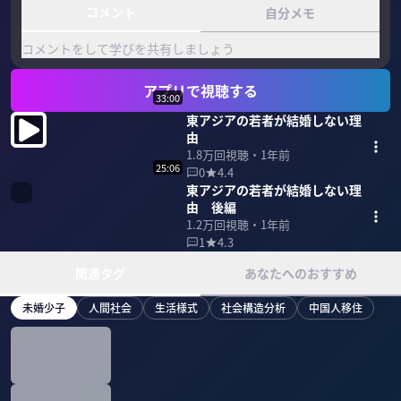
コメント
自分メモ
コメントをして学びを共有しましょう
アプリで視聴する
33:00
東アジアの若者が結婚しない理
由
1.8万
回視聴・
1年前
25:06
0
4.4
東アジアの若者が結婚しない理
由 後編
1.2万
回視聴・
1年前
1
4.3
関連タグ
あなたへのおすすめ
未婚少子
人間社会
生活様式
社会構造分析
中国人移住