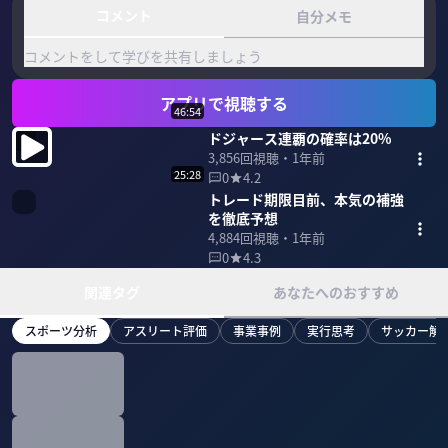
コメント
自分メモ
コメントをして学びを共有しましょう
アプリで視聴する
46:54
ドジャース連覇の確率は20%
3,856
回視聴・
1年前
25:28
0
4.2
トレード期限目前、本気の補強
を徹底予想
4,884
回視聴・
1年前
0
4.3
関連タグ
あなたへのおすすめ
スポーツ分析
アスリート評価
事業事例
実行思考
サッカー解