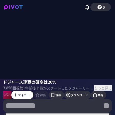
0
斎藤隆
ドジャース連覇の確率は20%
岡田友輔
佐々木浩哉
西川典孝
もっと見る
3,856
回視聴
1年前
後半戦がスタートしたメジャーリーグ。王者ドジャースは、ワールドシリーズを連覇することはできるのか。元ドジャースの斎藤隆、野球アナリストの岡田友輔、佐々木浩哉を迎え、データと元選手の視点から徹底分析。 ＜ゲスト＞ 斎藤 隆｜野球解説者 91年ドラフト1位で 横浜大洋ホエールズ入団。 06年ドジャースでクローザーとして活躍 。MLBでは5球団に在籍し、 その後、楽天の日本一にも貢献。 岡田 友輔｜DELTA社長 野球の構造・戦略を探る セイバーメトリクスが専門。 2011年 スポーツデータ分析を手掛ける DELTA を設立 。2016年 集計・算出したデータを公開する 「1.02-DELTA Inc.」を開設。
フォロー
評価
保存
ダウンロード
共有