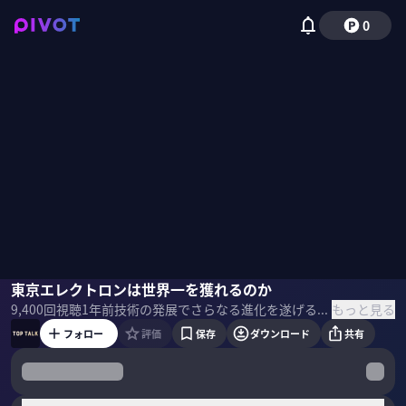
0
河合利樹
東京エレクトロンは世界一を獲れるのか
佐々木紀彦
もっと見る
9,400
回視聴
1年前
技術の発展でさらなる進化を遂げる激動の半導体業界。2030年には1兆ドル、2050年には５兆ドル市場とも言われている中で東京エレクトロンの勝ち筋はあるのか。東京エレクトロン社長の河合利樹氏に聞いた。 ＜出演＞ 河合利樹｜東京エレクトロン社長・CEO 1986年東京エレクトロン入社。Tokyo Electron Europe Ltd サーマルプロセスシステム(TPS)事業企画部長を経て2010年に執行役員 2015年に副社長兼COOに就任 2016年から現職 ＜目次＞
フォロー
評価
保存
ダウンロード
共有