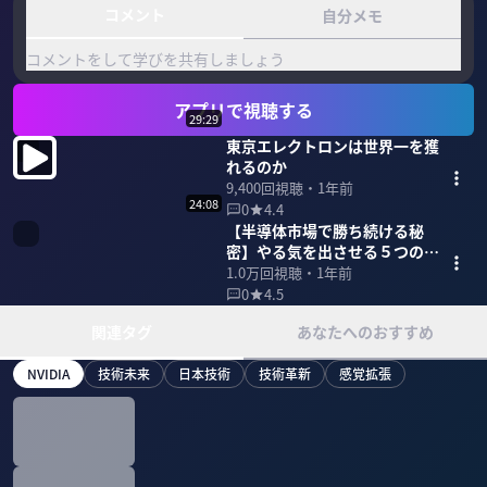
コメント
自分メモ
コメントをして学びを共有しましょう
アプリで視聴する
29:29
東京エレクトロンは世界一を獲
れるのか
9,400
回視聴・
1年前
24:08
0
4.4
【半導体市場で勝ち続ける秘
密】やる気を出させる５つの手
段
1.0万
回視聴・
1年前
0
4.5
関連タグ
あなたへのおすすめ
NVIDIA
技術未来
日本技術
技術革新
感覚拡張