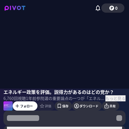
0
竹内純子
エネルギー政策を評価。説得力があるのはどの党か？
佐々木紀彦
もっと見る
6,760
回視聴
1年前
参院選の重要論点の一つが「エネルギー政策」。各党はどんな主張をしているのか？どの党の公約に説得力があるのか？国際環境経済研究所理事の竹内純子氏に聞いた。 ＜ゲスト＞ 竹内純子｜国際環境経済研究所理事 専門はエネルギー・温暖化政策。慶應義塾大学法学部を卒業後、東京電力で環境部門を担当。福島原発事故を機に独立し、国連気候変動枠組条約交渉に10年以上参加。政府委員も務めつつ、大学などで研究・提言を行う。 ＜目次＞
フォロー
評価
保存
ダウンロード
共有