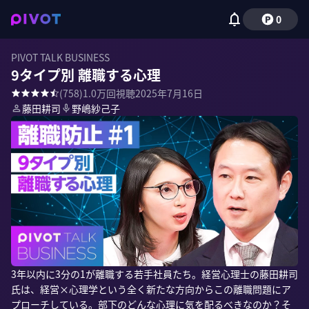
0
PIVOT TALK BUSINESS
9タイプ別 離職する心理
(
758
)
1.0万
回視聴
2025年7月16日
藤田耕司
野嶋紗己子
3年以内に3分の1が離職する若手社員たち。経営心理士の藤田耕司
氏は、経営×心理学という全く新たな方向からこの離職問題にア
プローチしている。部下のどんな心理に気を配るべきなのか？そ