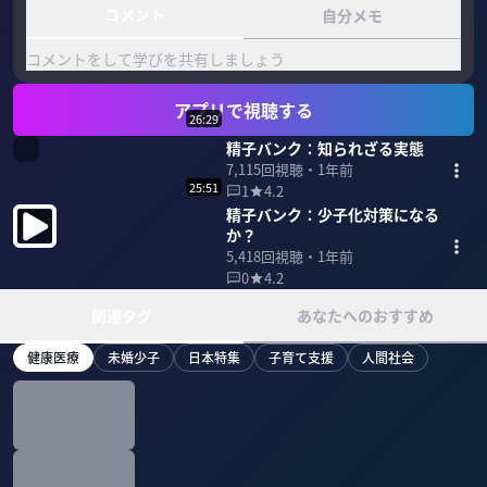
コメント
自分メモ
コメントをして学びを共有しましょう
アプリで視聴する
26:29
精子バンク：知られざる実態
7,115
回視聴・
1年前
25:51
1
4.2
精子バンク：少子化対策になる
か？
5,418
回視聴・
1年前
0
4.2
関連タグ
あなたへのおすすめ
健康医療
未婚少子
日本特集
子育て支援
人間社会