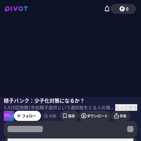
0
伊藤ひろみ
精子バンク：少子化対策になるか？
小手森千紗
もっと見る
5,418
回視聴
1年前
精子提供という選択肢をとる人の理由は？ドナーになる人の動機は？少子化対策になるのか？法制度が追いつかない現状や、社会的・倫理的な課題など、様々な視点から深掘り。精子提供によって生まれる「家族」の姿とは？精子提供当事者で、精子バンクを運営する伊藤ひろみ氏と議論の最前線に迫る。
フォロー
評価
保存
ダウンロード
共有