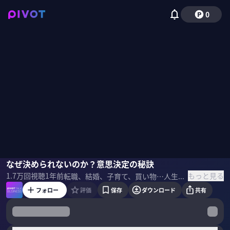
0
中島美鈴
なぜ決められないのか？意思決定の秘訣
小手森千紗
もっと見る
1.7万
回視聴
1年前
転職、結婚、子育て、買い物…人生は決断の連続。なぜ私たちは「決められない」のか？臨床心理士・中島美鈴が、私たちが決断できない5つのタイプを解説。さらに、独自の意思決定術「もじせか」を活用し、ビジネスでも家庭でも役立つ具体的な決断術を伝授する。決断力を格段に向上させるため、明日から実践できる具体的な方法を解説。 ＜ゲスト＞ 中島美鈴｜臨床心理士 1978年福岡県生まれ、公認心理師。心理学博士(九州大学)。中島心理相談所所長。専門は時間管理とADHDの認知行動療法。時間管理の専門家として本の執筆、テレビ出演、コラム連載、セミナー講師など多方面で活躍。 ＜参考書籍＞ 『マンガで挑戦 とっちらかった頭の中を整理して決められる人になる』
フォロー
評価
保存
ダウンロード
共有