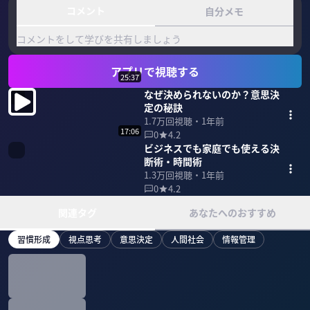
コメント
自分メモ
コメントをして学びを共有しましょう
アプリで視聴する
25:37
なぜ決められないのか？意思決
定の秘訣
1.7万
回視聴・
1年前
17:06
0
4.2
ビジネスでも家庭でも使える決
断術・時間術
1.3万
回視聴・
1年前
0
4.2
関連タグ
あなたへのおすすめ
習慣形成
視点思考
意思決定
人間社会
情報管理