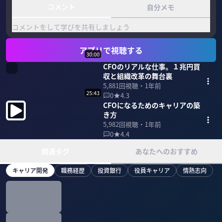
コメント
自分メモ
コメントをして学びを共有しましょう
アプリで視聴する
30:00
CFOのリアルな仕事。１兆円買
収と組織改革の舞台裏
5,881
回視聴・
1年前
25:43
0
4.3
CFOになるためのキャリアの築
き方
5,982
回視聴・
1年前
0
4.4
関連タグ
あなたへのおすすめ
キャリア開発
職務経歴
投資銀行
役員キャリア
情熱志向