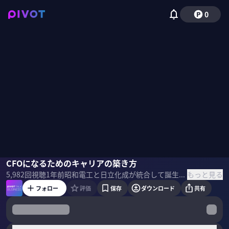
0
染宮秀樹
CFOになるためのキャリアの築き方
佐々木紀彦
もっと見る
5,982
回視聴
1年前
昭和電工と日立化成が統合して誕生したレゾナック。１兆円買収後にどう組織改革をし、CFO組織を整えたのか？CFOのリアルな仕事とは何なのか？メリルリンチ、ソニーなどを経てレゾナックCFOに就任した染宮秀樹CFOに聞いた。
フォロー
評価
保存
ダウンロード
共有