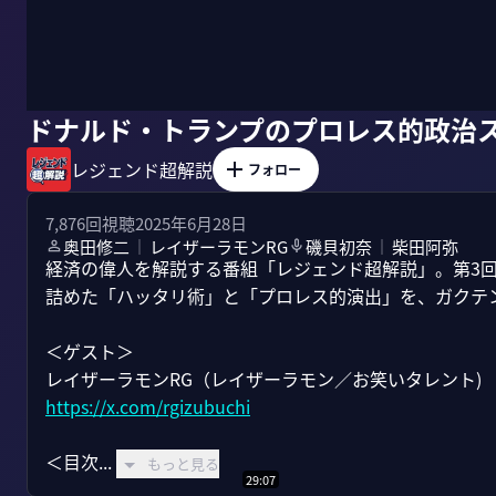
ドナルド・トランプのプロレス的政治
レジェンド超解説
フォロー
7,876
回視聴
2025年6月28日
奥田修二
レイザーラモンRG
磯貝初奈
柴田阿弥
｜
｜
経済の偉人を解説する番組「レジェンド超解説」。第3
詰めた「ハッタリ術」と「プロレス的演出」を、ガクテン
＜ゲスト＞

https://x.com/rgizubuchi
＜目次...
もっと見る
29:07