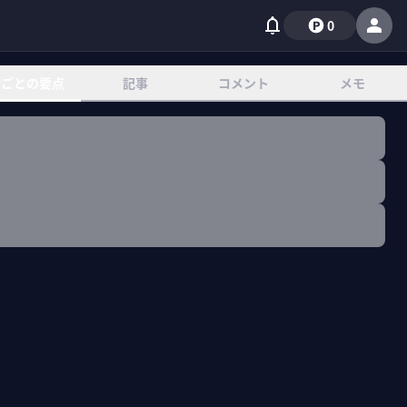
0
章ごとの要点
記事
コメント
メモ