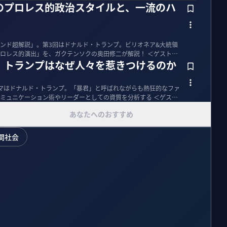
のプロレス的政治スタイルと、一流のハ
ンド超解説」。第3回はドナルド・トランプ。ビリオネア&大統領
ス的演出」を、ガクテンソクの奥田修二が解説！ ＜ゲスト＞
】トランプはなぜ人々を惹きつけるのか
マはドナルド・トランプ。「暴君」と呼ばれながらも熱狂的なファ
ュニケーション術やリーダーとしての資質を分析する ＜ゲスト
あなたへのおすすめ
間社会