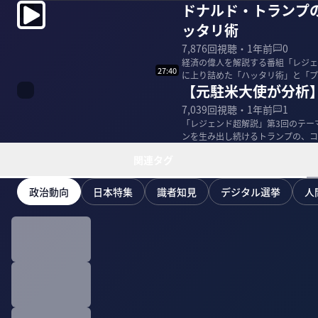
ドナルド・トランプ
ッタリ術
7,876
回視聴・
1年前
0
経済の偉人を解説する番組「レジェ
27:40
に上り詰めた「ハッタリ術」と「プロレ
【元駐米大使が分析
レイザーラモ...
7,039
回視聴・
1年前
1
「レジェンド超解説」第3回のテー
ンを生み出し続けるトランプの、コミ
＞ 杉山晋輔（...
関連タグ
政治動向
日本特集
識者知見
デジタル選挙
人