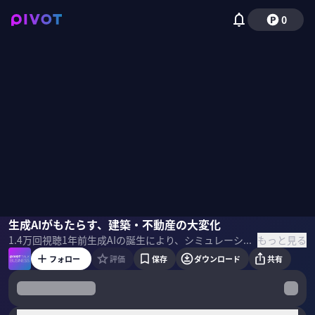
0
谷尻誠
生成AIがもたらす、建築・不動産の大変化
佐々木紀彦
もっと見る
1.4万
回視聴
1年前
生成AIの誕生により、シミュレーションの精度と速度が大きく進化。建築と住宅購入のあり方が大きく変わっている。今起きている変化と、今後の住宅選びのヒントを、建築家で起業家の谷尻誠氏に聞いた。
フォロー
評価
保存
ダウンロード
共有