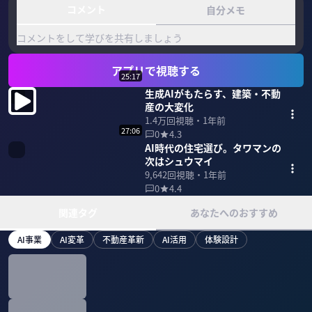
コメント
自分メモ
コメントをして学びを共有しましょう
アプリで視聴する
25:17
生成AIがもたらす、建築・不動
産の大変化
1.4万
回視聴・
1年前
27:06
0
4.3
AI時代の住宅選び。タワマンの
次はシュウマイ
9,642
回視聴・
1年前
0
4.4
関連タグ
あなたへのおすすめ
AI事業
AI変革
不動産革新
AI活用
体験設計