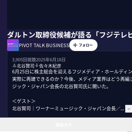
ダルトン取締役候補が語る「フジテレ
PIVOT TALK BUSINESS
フォロー
3,905
回視聴
2025年6月18日
北谷賢司
佐々木紀彦
6月25日に株主総会を迎えるフジメディア・ホールディ
実際に再建できるのか？今後、メディア業界はどう再編
ジック・ジャパン会長の北谷賢司氏に聞いた。

＜ゲスト＞

北谷賢司｜ワーナーミュージック・ジャパン会長／...
関連タグ