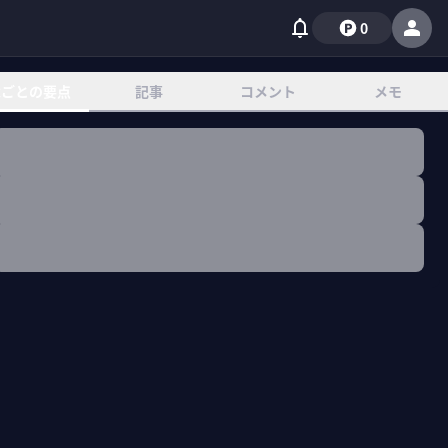
0
章ごとの要点
記事
コメント
メモ