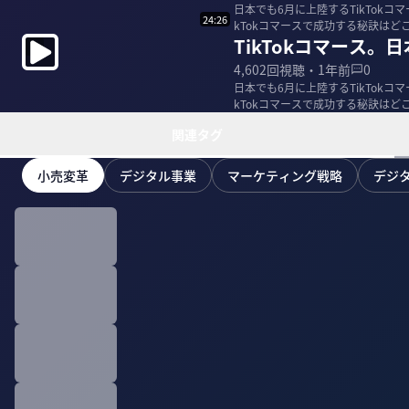
日本でも6月に上陸するTikTokコ
24:26
kTokコマースで成功する秘訣はど
TikTokコマース。
4,602
回視聴・
1年前
0
日本でも6月に上陸するTikTokコ
kTokコマースで成功する秘訣はど
関連タグ
小売変革
デジタル事業
マーケティング戦略
デジ