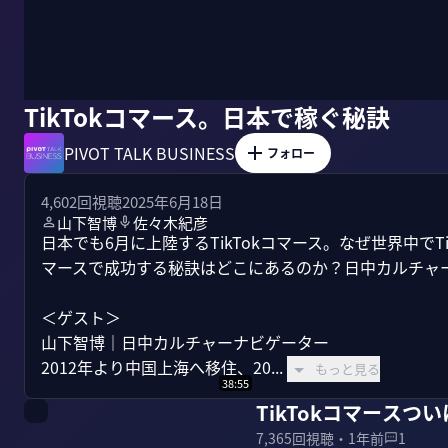
TikTokコマース。日本で稼ぐ秘訣
PIVOT TALK BUSINESS
フォロー
4,602
回視聴
2025年6月18日
山下智博
佐々木紀彦
日本でも6月に上陸するTikTokコマース。なぜ世界中でTi
マースで成功する秘訣はどこにあるのか？日中カルチャー
＜ゲスト＞

山下智博｜日中カルチャーナビゲーター

2012年より中国上海へ移住、20...
もっと見る
38:55
TikTokコマースつ
7,365
回視聴・
1年前
1