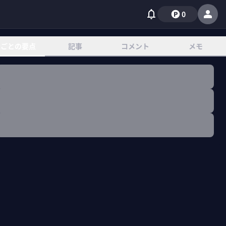
0
章ごとの要点
記事
コメント
メモ