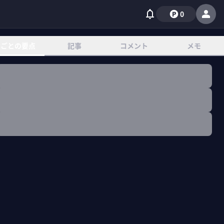
0
章ごとの要点
記事
コメント
メモ