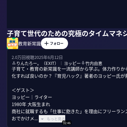
子育て世代のための究極のタイムマネ
教育新常識
フォロー
2.0万
回視聴
2025年6月12日
りんたろー。（EXIT）
ヨッピー
竹内由恵
｜
子育て・教育の新常識を一流講師から学ぶ。体力作りか
化すれば良いのか？『育児ハック』著者のヨッピー氏が熱
＜ゲスト＞

ヨッピー｜ライター

1980年 大阪生まれ

商社に就職するも「仕事に飽きた」を理由にフリーランス
おでかけメ...
もっと見る
32:46