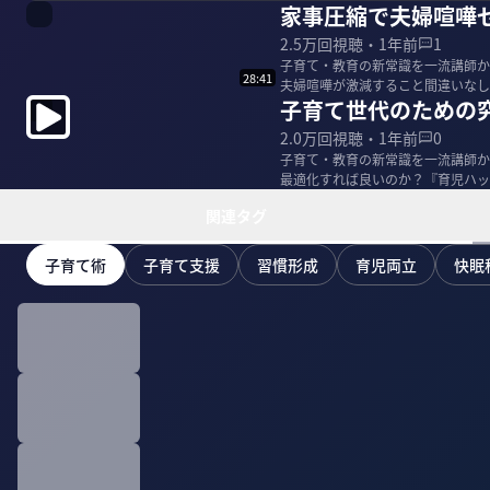
家事圧縮で夫婦喧嘩
2.5万
回視聴・
1年前
1
子育て・教育の新常識を一流講師か
28:41
夫婦喧嘩が激減すること間違いなし！ ＜ゲスト＞ ヨッピー｜ライター 1980年 大阪生まれ 商
子育て世代のための
する...
2.0万
回視聴・
1年前
0
子育て・教育の新常識を一流講師か
最適化すれば良いのか？『育児ハック』著者のヨッ
ー 1980...
関連タグ
子育て術
子育て支援
習慣形成
育児両立
快眠