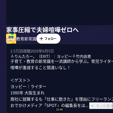
家事圧縮で夫婦喧嘩ゼロへ
教育新常識
フォロー
2.5万
回視聴
2025年6月5日
りんたろー。（EXIT）
ヨッピー
竹内由恵
｜
子育て・教育の新常識を一流講師から学ぶ。育児ライタ
喧嘩が激減すること間違いなし！

＜ゲスト＞

ヨッピー｜ライター

1980年 大阪生まれ

商社に就職するも「仕事に飽きた」を理由にフリーランス
おでかけメディア「SPOT」の編集長をは...
もっと見る
32:46