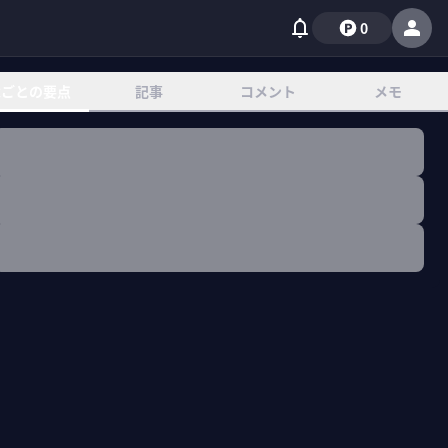
0
章ごとの要点
記事
コメント
メモ