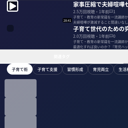
家事圧縮で夫婦喧嘩
2.5万
回視聴・
1年前
1
子育て・教育の新常識を一流講師か
28:41
夫婦喧嘩が激減すること間違いなし！ ＜ゲスト＞ ヨッピー｜ライター 1980年 大阪生まれ 商
子育て世代のための
する...
2.0万
回視聴・
1年前
0
子育て・教育の新常識を一流講師か
最適化すれば良いのか？『育児ハック』著者のヨッ
ー 1980...
関連タグ
子育て術
子育て支援
習慣形成
育児両立
生活