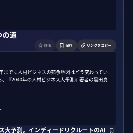
つの道
評価
保存
リンクをコピー
40年までに人材ビジネスの競争地図はどう変わってい
ら、『2040年の人材ビジネス大予測』著者の黒田真


ネス大予測。インディードリクルートのAI