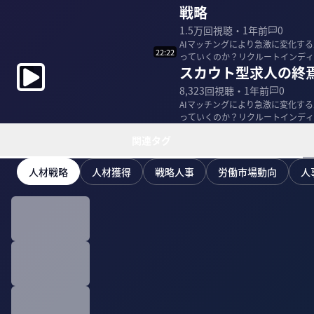
戦略
1.5万
回視聴・
1年前
0
AIマッチングにより急激に変化す
22:22
っていくのか？リクルートインディ
スカウト型求人の終
著者の黒...
8,323
回視聴・
1年前
0
AIマッチングにより急激に変化す
っていくのか？リクルートインディ
著者の黒...
関連タグ
人材戦略
人材獲得
戦略人事
労働市場動向
人