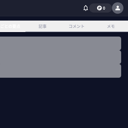
0
章ごとの要点
記事
コメント
メモ