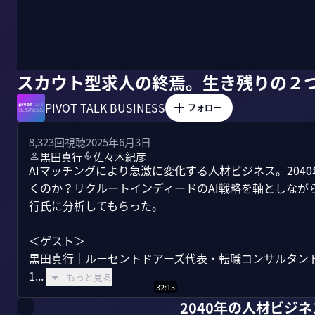
スカウト型求人の終焉。生き残りの２
PIVOT TALK BUSINESS
フォロー
8,323
回視聴
2025年6月3日
黒田真行
佐々木紀彦
AIマッチングにより急激に変化する人材ビジネス。20
くのか？リクルートインディードのAI戦略を軸としなが
行氏に分析してもらった。

＜ゲスト＞

黒田真行｜ルーセントドアーズ代表・転職コンサルタント
1...
もっと見る
32:15
2040年の人材ビジ