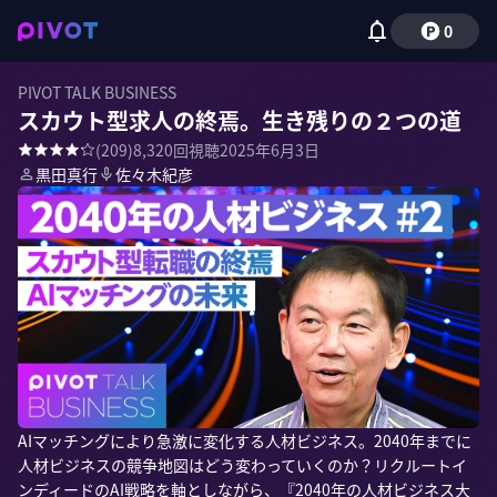
0
PIVOT TALK BUSINESS
スカウト型求人の終焉。生き残りの２つの道
(
209
)
8,320
回視聴
2025年6月3日
黒田真行
佐々木紀彦
AIマッチングにより急激に変化する人材ビジネス。2040年までに
人材ビジネスの競争地図はどう変わっていくのか？リクルートイ
ンディードのAI戦略を軸としながら、『2040年の人材ビジネス大