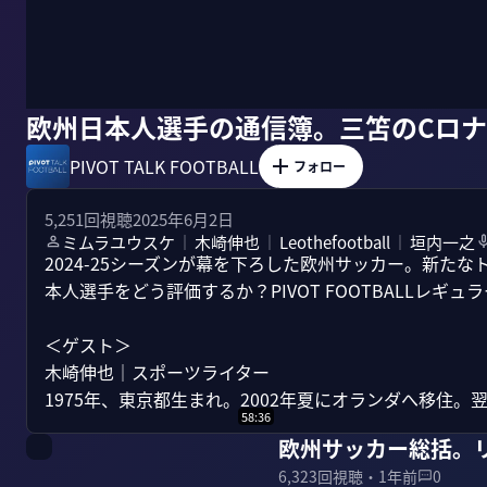
欧州日本人選手の通信簿。三笘のCロ
PIVOT TALK FOOTBALL
フォロー
5,251
回視聴
2025年6月2日
ミムラユウスケ
木崎伸也
Leothefootball
垣内一之
｜
｜
｜
2024-25シーズンが幕を下ろした欧州サッカー。新た
本人選手をどう評価するか？PIVOT FOOTBALLレギ
＜ゲスト＞

木崎伸也｜スポーツライター

1975年、東京都生まれ。2002年夏にオランダへ移住。翌20
58:36
欧州サッカー総括。
6,323
回視聴・
1年前
0