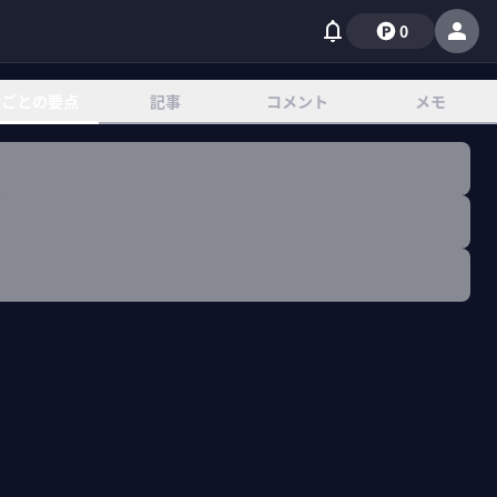
0
章ごとの要点
記事
コメント
メモ