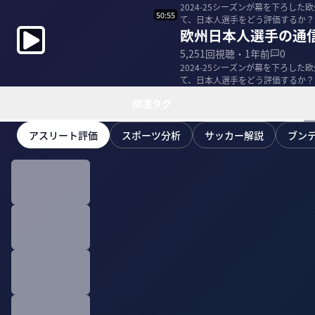
2024-25シーズンが幕を下ろし
50:55
欧州日本人選手の通
5,251
回視聴・
1年前
0
2024-25シーズンが幕を下ろし
関連タグ
アスリート評価
スポーツ分析
サッカー解説
ブン