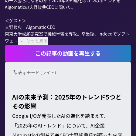
の一人勝ちになるのか？2025年のAI進化の５つのポイントを
Algomaticの大野峻典CEOに聞いた。

＜ゲスト＞

大野峻典｜Algomatic CEO

東京大学松尾研究室で機械学習を専攻。卒業後、Indeedでソフト
ウェ...
もっと見る
この記事の動画を再生する
表示モード (
ライト
)
AIの未来予測：2025年のトレンド5つと
その影響
Google I/Oが発表したAIの進化を踏まえて、
「2025年のAIトレンド」について、AI企業
Algomaticの創業者兼CEO大野峻典氏が語った内容