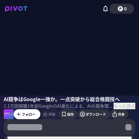
0
大野峻典
AI競争はGoogle一強か。一点突破から総合格闘技へ
佐々木紀彦
もっと見る
1.1万
回視聴
1年前
GoogleのAI進化による、AIの競争環境はどう変わるのか？Googleの一人勝ちになるのか？2025年のAI進化の５つのポイントをAlgomaticの大野峻典CEOに聞いた。 ＜ゲスト＞ 大野峻典｜Algomatic CEO 東京大学松尾研究室で機械学習を専攻。卒業後、Indeedでソフトウェア開発に携わり2018年Algoage創業。2020年DMMグループへジョイン。2023年Algomatic創業
フォロー
評価
保存
ダウンロード
共有