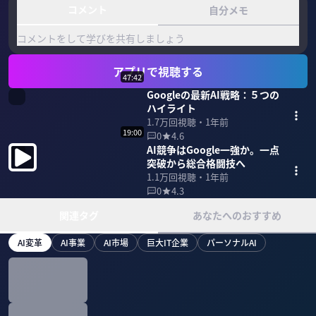
コメント
自分メモ
コメントをして学びを共有しましょう
アプリで視聴する
47:42
Googleの最新AI戦略：５つの
ハイライト
1.7万
回視聴・
1年前
19:00
0
4.6
AI競争はGoogle一強か。一点
突破から総合格闘技へ
1.1万
回視聴・
1年前
0
4.3
関連タグ
あなたへのおすすめ
AI変革
AI事業
AI市場
巨大IT企業
パーソナルAI