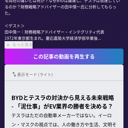
る両社の違いとは何か？なぜBYDは躍進し、テスラは低迷してい
るのか？財務戦略アドバイザーの田中慎一氏に分析してもらっ
た。

＜ゲスト＞

田中慎一｜財務戦略アドバイザー・インテグリティ代表

1972年東京都生まれ。慶応義塾大学経済学部卒業後...
もっと見る
この記事の動画を再生する
表示モード (
ライト
)
BYDとテスラの対決から見える未来戦略
- 「泥仕事」がEV業界の勝者を決める？
テスラはただの自動車メーカーではない。イーロ
ン・マスクの視点では、人の働き方や生活、文明そ