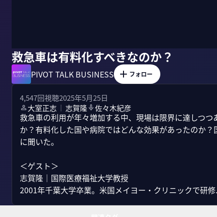
救急車は有料化すべきなのか？
PIVOT TALK BUSINESS
フォロー
4,547
回視聴
2025年5月25日
大室正志
志賀隆
佐々木紀彦
｜
救急車の利用が年々増加する中、現場は限界に達しつつ
か？有料化した国や病院ではどんな効果があったのか？
に聞いた。

＜ゲスト＞

志賀隆｜国際医療福祉大学教授

2001年千葉大学卒業。米国メイヨー・クリニックで研修..