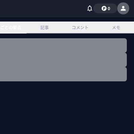
0
章ごとの要点
記事
コメント
メモ