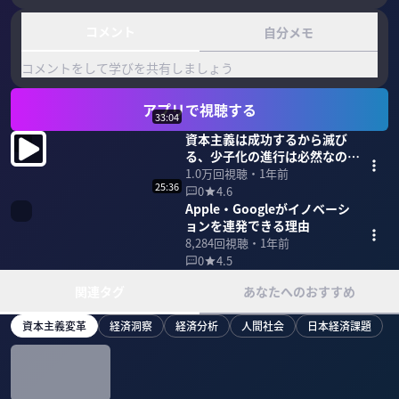
コメント
自分メモ
コメントをして学びを共有しましょう
アプリで視聴する
33:04
資本主義は成功するから滅び
る、少子化の進行は必然なの
か？
1.0万
回視聴・
1年前
25:36
0
4.6
Apple・Googleがイノベーシ
ョンを連発できる理由
8,284
回視聴・
1年前
0
4.5
関連タグ
あなたへのおすすめ
資本主義変革
経済洞察
経済分析
人間社会
日本経済課題