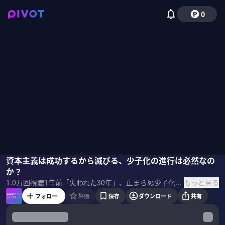
0
中野剛志
資本主義は成功するから滅びる、少子化の進行は必然なの
磯貝初奈
か？
もっと見る
1.0万
回視聴
1年前
「失われた30年」、止まらぬ少子化――課題山積の日本経済。80年前に少子化を予見し、イノベーションを説いた経済学者シュンペーターの理論に、再生のヒントはあるのか？ 「イノベーションの父」の本質を、評論家・中野剛志氏に聞いた。 ＜ゲスト＞ 中野剛志｜評論家 1971年神奈川県生まれ。東京大学教養学部卒業後、通商産業省（現・経済産業省）に入省。2000年エディンバラ大学大学院留学。同大学院より博士号を取得。専門は政治経済思想。 ＜目次＞
フォロー
評価
保存
ダウンロード
共有