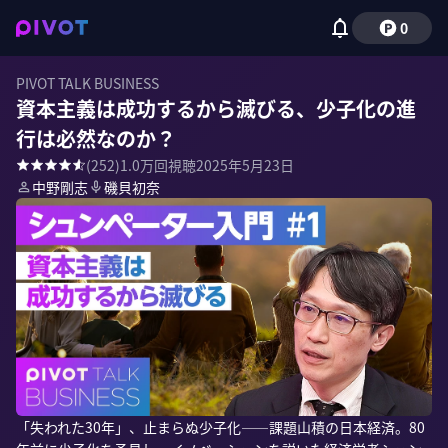
0
PIVOT TALK BUSINESS
資本主義は成功するから滅びる、少子化の進
行は必然なのか？
(
252
)
1.0万
回視聴
2025年5月23日
中野剛志
磯貝初奈
「失われた30年」、止まらぬ少子化――課題山積の日本経済。80