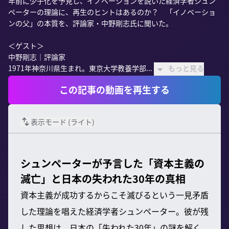
年前に少子化を予見し、イノベーションを説いた経済学者シュン
ペーターの理論に、再生のヒントはあるのか？　「イノベーショ
ンの父」の本質を、評論家・中野剛志氏に聞いた。

＜ゲスト＞

中野剛志｜評論家

1971年神奈川県生まれ。東京大学教養学部...
もっと見る
この記事の動画を再生する
表示モード (
ライト
)
シュンペーターが予言した「資本主義の
滅亡」と日本の失われた30年の真相
資本主義が成功するからこそ滅びるという一見矛盾
した理論を唱えた経済学者シュンペーター。彼が残
した思想は、日本の「失われた30年」の謎を解く