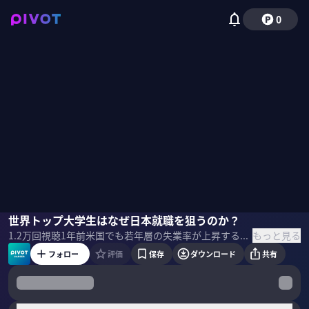
0
光澤大智
世界トップ大学生はなぜ日本就職を狙うのか？
佐々木紀彦
もっと見る
1.2万
回視聴
1年前
米国でも若年層の失業率が上昇する中で、ハーバード、イェールなどトップ大学生の就職はどう変化しているのか？どの業界が人気なのか？日本での就職を狙う学生が増えているのはなぜか？トップ大学の就職に詳しいJelper Clubの光澤大智社長に聞いた。 ＜ゲスト＞ 光澤大智｜Jelper Club 代表取締役 東京都生まれ。慶應義塾大学法学部在学中に、世界トップレベル大学の学生と日本の企業を繋ぐキャリアフェアなどを開催。大学卒業後は外資系戦略コンサルを経て、2023年2月に株式会社Jelper Clubを創設。
フォロー
評価
保存
ダウンロード
共有