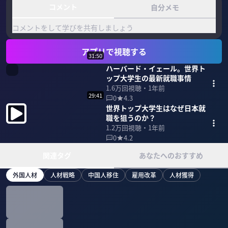
コメント
自分メモ
コメントをして学びを共有しましょう
アプリで視聴する
31:50
ハーバード・イェール。世界ト
ップ大学生の最新就職事情
1.6万
回視聴・
1年前
29:41
0
4.3
世界トップ大学生はなぜ日本就
職を狙うのか？
1.2万
回視聴・
1年前
0
4.2
関連タグ
あなたへのおすすめ
外国人材
人材戦略
中国人移住
雇用改革
人材獲得