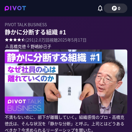
0
PIVOT TALK BUSINESS
静かに分断する組織 #1
(
291
)
2.0万
回視聴
2025年5月17日
高橋克徳
野嶋紗己子
不満もないのに、部下が離職していく。組織感情のプロ・高橋克
徳氏は、そんな状況を「静かな分断」と呼ぶ。上司とはどうある
べきか？今求められるリーダーシップを聞いた。
