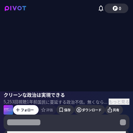
0
鮫島浩
クリーンな政治は実現できる
田中 泉
もっと見る
5,253
回視聴
1年前
国民に蔓延する政治不信。無くならない裏金。「政治家の習性は絶対に変わらない」と語る政治ジャーナリストの鮫島浩氏に『クリーンな政治を実現する方法』について聞いた。 ＜ゲスト＞ 鮫島浩｜政治ジャーナリスト 1994年朝日新聞に入社。政治記者として菅直人や竹中平蔵らを担当し、政治部や特別報道部でデスクを歴任。2021年に独立して『SAMEJIMA TIMES』を開設
フォロー
評価
保存
ダウンロード
共有