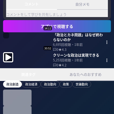
コメント
自分メモ
コメントをして学びを共有しましょう
アプリで視聴する
34:11
「政治とカネ問題」はなぜ終わ
らないのか
6,695
回視聴・
1年前
30:52
0
4.3
クリーンな政治は実現できる
5,253
回視聴・
1年前
0
4.2
関連タグ
あなたへのおすすめ
政治創造
政治経済
政治動向
政策
世論動向