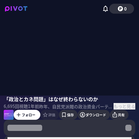
0
鮫島浩
「政治とカネ問題」はなぜ終わらないのか
田中 泉
もっと見る
6,695
回視聴
1年前
昨年、自民党派閥の政治資金パーティー問題で政治は大混乱。「政治とカネ問題」はなぜ終わらないのか？裏金の構造的課題と本質は何なのか？その衝撃の実態を元朝日新聞記者の鮫島浩さんに聞いた。 ＜ゲスト＞ 鮫島浩｜政治ジャーナリスト 1994年朝日新聞に入社。政治記者として菅直人や竹中平蔵らを担当し、政治部や特別報道部でデスクを歴任。2021年に独立して『SAMEJIMA TIMES』を開設
フォロー
評価
保存
ダウンロード
共有