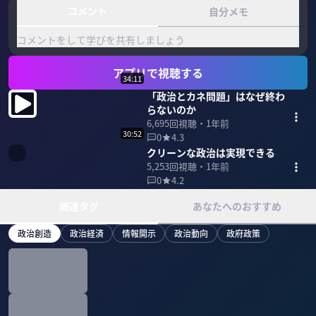
コメント
自分メモ
コメントをして学びを共有しましょう
アプリで視聴する
34:11
「政治とカネ問題」はなぜ終わ
らないのか
6,695
回視聴・
1年前
30:52
0
4.3
クリーンな政治は実現できる
5,253
回視聴・
1年前
0
4.2
関連タグ
あなたへのおすすめ
政治創造
政治経済
情報開示
政治動向
政府政策