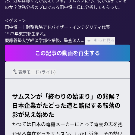
だ、近年は稼ぐ力が衰えている。サムスンに今、何が起きている
のか？財務分析のプロである田中慎一氏に分析してもらった。

＜ゲスト＞

田中慎一｜財務戦略アドバイザー・インテグリティ代表

1972年東京都生まれ。

慶應義塾大学経済学部卒業後、監査法人...
もっと見る
この記事の動画を再生する
表示モード (
ライト
)
サムスンが「終わりの始まり」の兆候？
日本企業がたどった道と酷似する転落の
影が見え始めた
かつては日本の電機メーカーにとって青雲の志を抱
かせる存在だったサムスン。しかし近年、その勢い