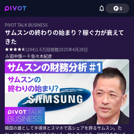
0
PIVOT TALK BUSINESS
サムスンの終わりの始まり？稼ぐ力が衰えて
きた
(
244
)
1.6万
回視聴
2025年4月28日
田中慎一
佐々木紀彦
韓国の雄として半導体とスマホで高シェアを誇るサムスン。た