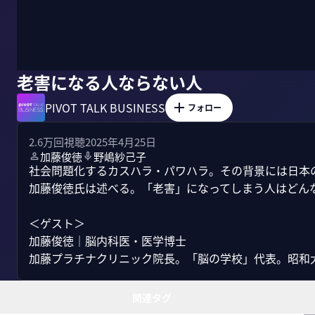
老害になる人ならない人
PIVOT TALK BUSINESS
フォロー
2.6万
回視聴
2025年4月25日
加藤俊徳
野嶋紗己子
社会問題化するカスハラ・パワハラ。その背景には日本
加藤俊徳氏は述べる。「老害」になってしまう人はどんな
＜ゲスト＞

加藤俊徳｜脳内科医・医学博士　

加藤プラチナクリニック院長。「脳の学校」代表。昭和大
関連タグ