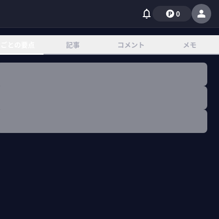
0
章ごとの要点
記事
コメント
メモ