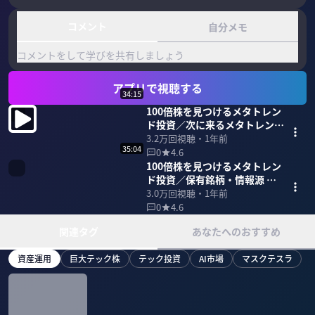
コメント
自分メモ
コメントをして学びを共有しましょう
アプリで視聴する
34:15
100倍株を見つけるメタトレン
ド投資／次に来るメタトレンド
はこれだ【中島 聡】
3.2万
回視聴・
1年前
35:04
0
4.6
100倍株を見つけるメタトレン
ド投資／保有銘柄・情報源 公
開【中島 聡】
3.0万
回視聴・
1年前
0
4.6
関連タグ
あなたへのおすすめ
資産運用
巨大テック株
テック投資
AI市場
マスクテスラ