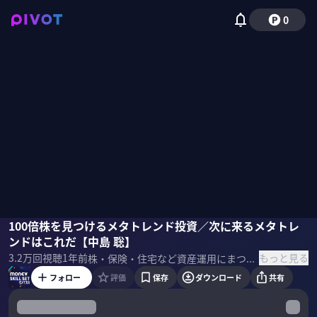
0
中島聡
100倍株を見つけるメタトレンド投資／次に来るメタトレ
国山ハセン
ンドはこれだ【中島 聡】
もっと見る
3.2万
回視聴
1年前
株・保険・住宅など資産運用にまつわるスキルセットを一流のプロの講義を受けて学ぶMONEY SKILL SETの応用編。今回は「100倍株を見つけるメタトレンド投資」の方法を Apple・NVIDIA・テスラ株など大化け株を見抜いた投資家・中島聡氏に教わる。前編では、カリスマCEOを見分ける方法を解説。 ＜ゲスト＞ 中島 聡（投資家／起業家／エンジニア）
フォロー
評価
保存
ダウンロード
共有