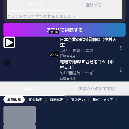
コメント
自分メモ
コメントをして学びを共有しましょう
アプリで視聴する
31:36
日本企業の給料最前線【中村天
江】
1.4万
回視聴・
1年前
29:23
0
4.4
転職で給料UPさせるコツ【中
村天江】
9,413
回視聴・
1年前
0
4.4
関連タグ
あなたへのおすすめ
雇用改革
賃金動向
報酬戦略
賃金圧力
年代キャリア