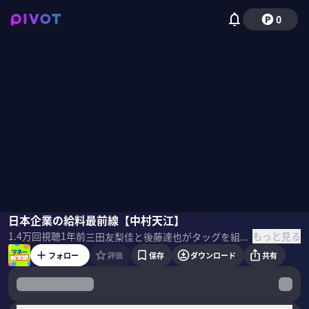
0
後藤達也
日本企業の給料最前線【中村天江】
中村天江
三田友梨佳
もっと見る
1.4万
回視聴
1年前
三田友梨佳と後藤達也がタッグを組み投資だけでなく「教育資金」「老後資金」など日々の生活にまつわる正しいお金の知識を専門家が提唱する「新常識」を基に学んでいくトーク番組。今回は「日本企業の給料の現在地」をテーマに世間で囁かれる賃上げ4つの言説を連合総研・中村主幹研究員がデータを用いて検証 ＜ゲスト＞ 中村天江（連合総研 主幹研究員） 1999年リクルート入社、2009年リクルートワークス研究所に異動。「2025年」「Work Model 2030」「マルチリレーション社会」など、働き方の長期展望を発表。「人材採用システムの研究」で2016年一橋大学にて博士号取得。日雇い派遣の研究で2012年日本労務学会研究奨励賞、トータルリワードの提案で2020年全能連マネジメント・アワードのプログラム・イノベーター・オブ・ザ・イヤーを受賞。2021年10月、連合総研に転職。
フォロー
評価
保存
ダウンロード
共有