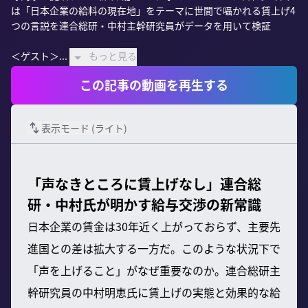
は「日本企業の給料の現在地」をテーマに世間で囁かれる賃上げ4
つの言説を連合総研・中村主幹研究員がデータを用いて検証

＜ゲスト＞...
もっと見る
この記事の動画を再生する
表示モード (
ライト
)
「声なきところに賃上げなし」連合総
研・中村氏が明かす給与交渉の新常識
日本企業の賃金は30年近く上がっておらず、主要先
進国との差は拡大する一方だ。このような状況下で
「声を上げること」がなぜ重要なのか。連合総研主
幹研究員の中村明恵氏に賃上げの実態と効果的な給