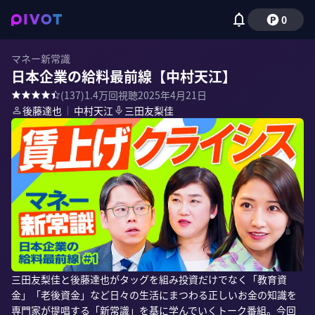
0
マネー新常識
日本企業の給料最前線【中村天江】
(
137
)
1.4万
回視聴
2025年4月21日
後藤達也
｜
中村天江
三田友梨佳
三田友梨佳と後藤達也がタッグを組み投資だけでなく「教育資
金」「老後資金」など日々の生活にまつわる正しいお金の知識を
専門家が提唱する「新常識」を基に学んでいくトーク番組。今回