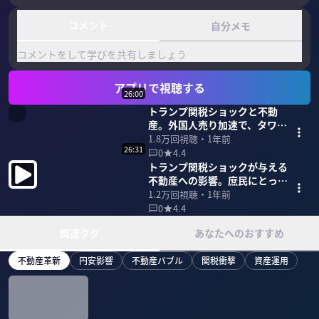
コメント
自分メモ
コメントをして学びを共有しましょう
アプリで視聴する
26:00
トランプ関税ショックと不動
産。外国人売り加速で、タワマ
ンバブル崩壊か
1.8万
回視聴・
1年前
26:31
0
4.4
トランプ関税ショックが与える
不動産への影響。庶民にとって
はポジティブ
1.2万
回視聴・
1年前
0
4.4
関連タグ
あなたへのおすすめ
不動産革新
円安影響
不動産バブル
関税衝撃
資産運用