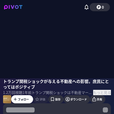
0
牧野知弘
トランプ関税ショックが与える不動産への影響。庶民にと
佐々木紀彦
ってはポジティブ
もっと見る
1.2万
回視聴
1年前
トランプ関税ショックは不動産マーケットの追い風となるのか？J-REITはどう動くのか？庶民への影響は？ リーマンショックをJ-REITのトップとして経験した牧野知弘氏に聞いた。 ＜ゲスト＞ 牧野知弘｜オラガ総研 代表 1959年アメリカ生まれ。東京大学卒業後、第一勧業銀行（現みずほ銀行）、BCGを経て、1989年三井不動産に入社。J-REIT執行役員などを経て、2015年オラガ総研を設立
フォロー
評価
保存
ダウンロード
共有