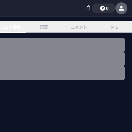
0
章ごとの要点
記事
コメント
メモ