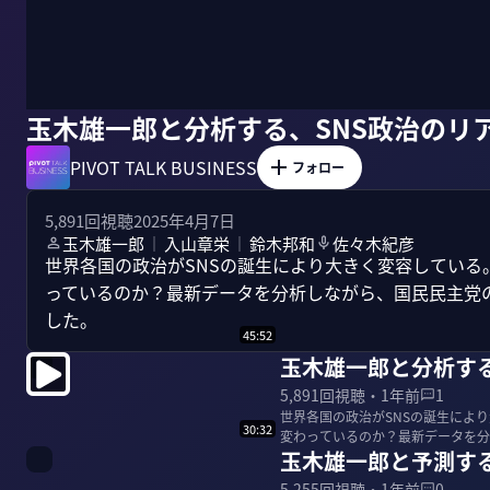
玉木雄一郎と分析する、SNS政治のリ
PIVOT TALK BUSINESS
フォロー
5,891
回視聴
2025年4月7日
玉木雄一郎
入山章栄
鈴木邦和
佐々木紀彦
｜
｜
世界各国の政治がSNSの誕生により大きく変容している。
っているのか？最新データを分析しながら、国民民主党の
した。
45:52
玉木雄一郎と分析する
5,891
回視聴・
1年前
1
世界各国の政治がSNSの誕生により
30:32
変わっているのか？最新データを分
玉木雄一郎と予測する
未来を...
5,255
回視聴・
1年前
0