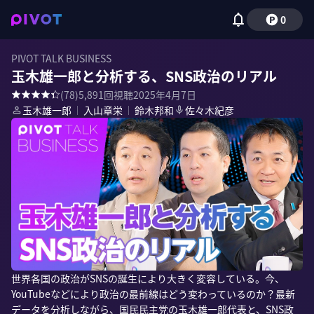
0
PIVOT TALK BUSINESS
玉木雄一郎と分析する、SNS政治のリアル
(
78
)
5,891
回視聴
2025年4月7日
玉木雄一郎
｜
入山章栄
｜
鈴木邦和
佐々木紀彦
世界各国の政治がSNSの誕生により大きく変容している。今、
YouTubeなどにより政治の最前線はどう変わっているのか？最新
データを分析しながら、国民民主党の玉木雄一郎代表と、SNS政