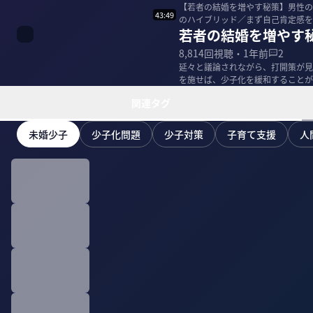
【若者の結婚を増やす秘策】男性の
43:49
のハイブリッド／まず自己肯定感を
若者の結婚を増やす
の効果は？／中...
8,814
回視聴・
1年前
2
延々と議論されながら、打開策が見
を施せば、少子化を緩和することができる
和久｜独身研...
関連タグ
未婚少子
少子化問題
少子対策
子育て支援
人