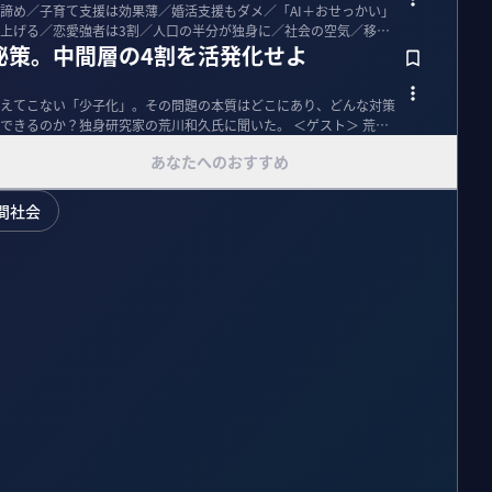
諦め／子育て支援は効果薄／婚活支援もダメ／「AI＋おせっかい」
上げる／恋愛強者は3割／人口の半分が独身に／社会の空気／移民
秘策。中間層の4割を活発化せよ
えてこない「少子化」。その問題の本質はどこにあり、どんな対策
のか？独身研究家の荒川和久氏に聞いた。 ＜ゲスト＞ 荒川
あなたへのおすすめ
間社会