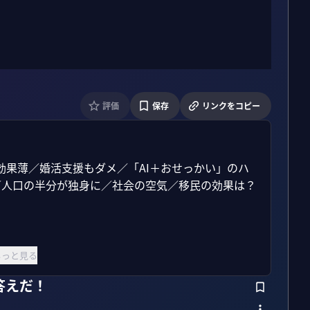
評価
保存
リンクをコピー
果薄／婚活支援もダメ／「AI＋おせっかい」のハ
／人口の半分が独身に／社会の空気／移民の効果は？
もっと見る
答えだ！