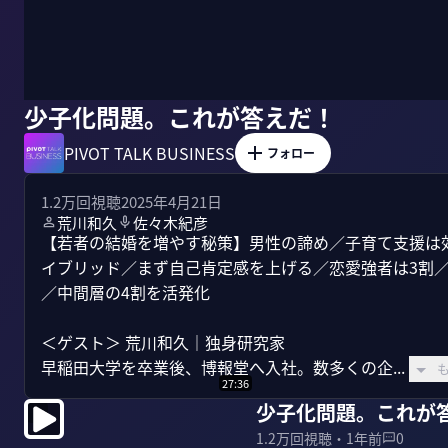
少子化問題。これが答えだ！
PIVOT TALK BUSINESS
フォロー
1.2万
回視聴
2025年4月21日
荒川和久
佐々木紀彦
【若者の結婚を増やす秘策】男性の諦め／子育て支援は効
イブリッド／まず自己肯定感を上げる／恋愛強者は3割
／中間層の4割を活発化

＜ゲスト＞ 荒川和久｜独身研究家

早稲田大学を卒業後、博報堂へ入社。数多くの企...
27:36
少子化問題。これが
1.2万
回視聴・
1年前
0