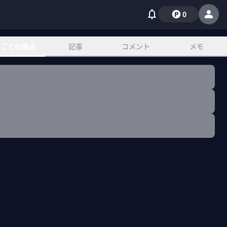
0
章ごとの要点
記事
コメント
メモ