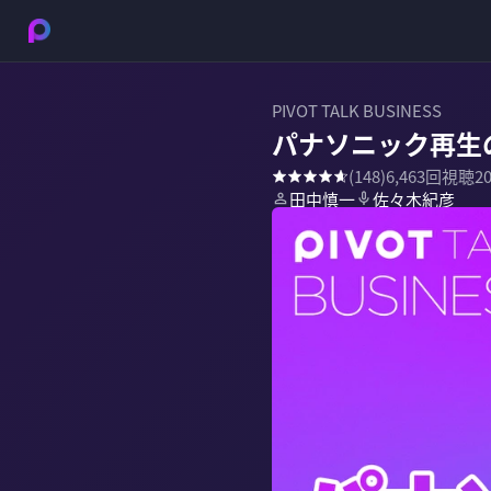
PIVOT TALK BUSINESS
パナソニック再生
(
148
)
6,463
回視聴
2
田中慎一
佐々木紀彦