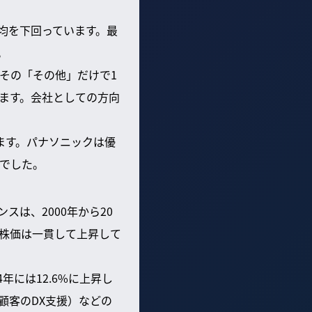
平均を下回っています。最
。
その「その他」だけで1
ます。会社としての方向
ます。パナソニックは優
でした。
は、2000年から20
株価は一貫して上昇して
年には12.6%に上昇し
顧客のDX支援）などの