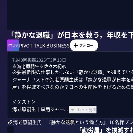
「静かな退職」が日本を救う。年収を下
PIVOT TALK BUSINESS
フォロー
7,940
回視聴
2025年3月13日
海老原嗣生
佐々木紀彦
必要最低限の仕事しかしない「静かな退職」が増えてい
ジャーナリストの海老原嗣生氏は「静かな退職が日本を
屋」を撲滅すべきなのか？日本の生産性を上げるための処
＜ゲスト＞

海老原嗣生｜雇用ジャー...
もっと見る
海老原嗣生氏 『静かな退職という働き方』 10名様プ
37:49
「勤労屋」を撲滅す