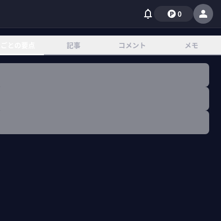
0
章ごとの要点
記事
コメント
メモ