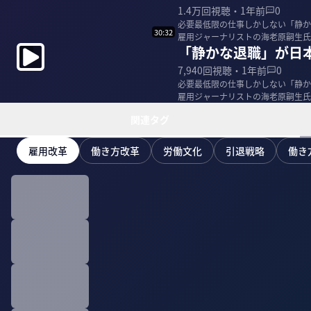
1.4万
回視聴・
1年前
0
必要最低限の仕事しかしない「静か
30:32
雇用ジャーナリストの海老原嗣生氏
「静かな退職」が日
「勤労屋」を撲滅...
7,940
回視聴・
1年前
0
必要最低限の仕事しかしない「静か
雇用ジャーナリストの海老原嗣生氏
「勤労屋」を撲滅...
関連タグ
雇用改革
働き方改革
労働文化
引退戦略
働き