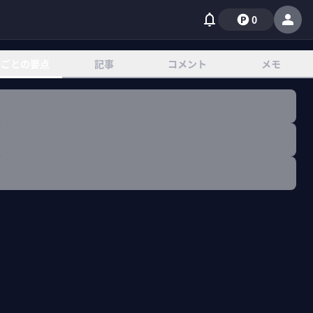
0
章ごとの要点
記事
コメント
メモ