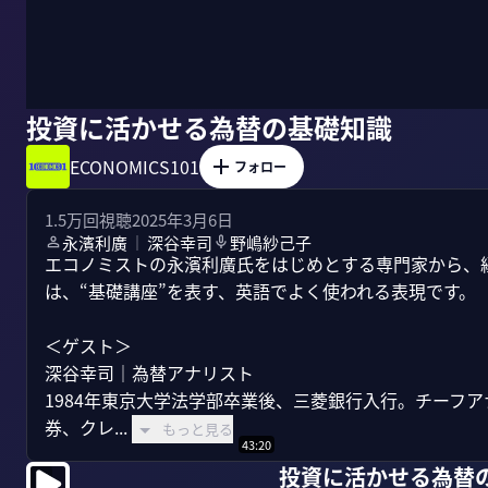
投資に活かせる為替の基礎知識
ECONOMICS101
フォロー
1.5万
回視聴
2025年3月6日
永濱利廣
深谷幸司
野嶋紗己子
｜
エコノミストの永濱利廣氏をはじめとする専門家から、経
は、“基礎講座”を表す、英語でよく使われる表現です。

＜ゲスト＞

深谷幸司｜為替アナリスト

1984年東京大学法学部卒業後、三菱銀行入行。チーフ
券、クレ...
もっと見る
43:20
投資に活かせる為替