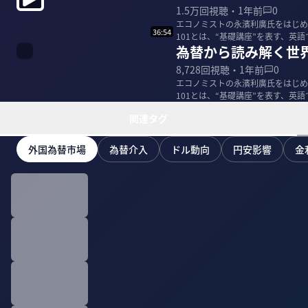
1.5万
回視聴・
1年前
0
エコノミストの永濱利廣氏をはじめ
36:54
101とは、“基礎講座”を表す、英語でよく使われる表現です
為替から読み解く世
98...
8,728
回視聴・
1年前
0
エコノミストの永濱利廣氏をはじめ
101とは、“基礎講座”を表す、英語でよく使われる表現です
98...
関連タグ
外国為替市場
為替介入
ドル動向
円安影響
金